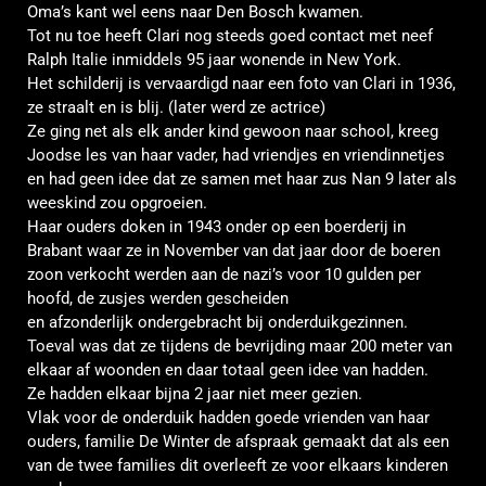
Oma’s kant wel eens naar Den Bosch kwamen.
Tot nu toe heeft
Clari
nog steeds goed contact met neef
Ralph
Italie
inmiddels 95 jaar wonende in New York.
Het schilderij is vervaardigd naar een foto van
Clari
in 1936,
ze straalt en is blij. (later werd ze actrice)
Ze ging net als elk ander kind gewoon naar school, kreeg
Joodse les van haar vader, had vriendjes en vriendinnetjes
en had geen idee dat ze samen met haar zus Nan 9 later als
weeskind zou opgroeien.
Haar ouders doken in 1943 onder op een boerderij in
Brabant waar ze in November van dat jaar door de boeren
zoon verkocht werden aan de nazi’s voor 10 gulden per
hoofd, de zusjes werden gescheiden
en
afzonderlijk
ondergebracht bij onderduikgezinnen.
Toeval was dat ze tijdens de bevrijding maar 200 meter van
elkaar af woonden en daar totaal geen idee van hadden.
Ze hadden elkaar bijna 2 jaar niet meer gezien.
Vlak voor de onderduik hadden goede vrienden van haar
ouders, familie De
Winter
de afspraak gemaakt dat als een
van de twee families dit overleeft ze voor
elkaars
kinderen