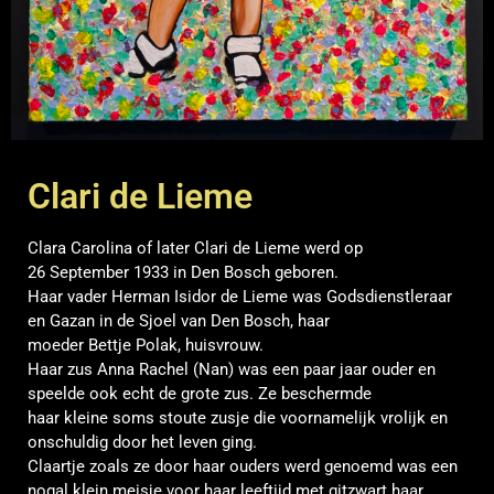
Clari de Lieme
Clara Carolina of later
Clari
de Lieme werd op
26
September
1933 in Den Bosch geboren.
Haar vader Herman Isidor de Lieme was Godsdienstleraar
en Gazan in de Sjoel van Den Bosch, haar
moeder
Bettje
Polak, huisvrouw.
Haar zus Anna Rachel (Nan) was een paar jaar ouder en
speelde ook echt de grote zus. Ze beschermde
haar
kleine
soms stoute zusje die voornamelijk vrolijk en
onschuldig door het leven ging.
Claartje zoals ze door haar ouders werd
genoemd
was een
nogal klein meisje voor haar leeftijd met gitzwart haar,