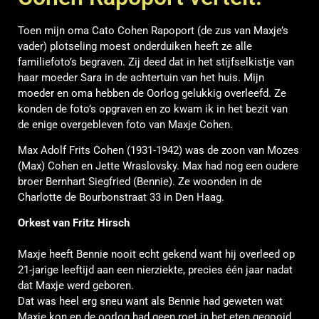
Toen mijn oma Cato Cohen Rapoport (de zus van Maxje’s
vader) plotseling moest onderduiken heeft ze alle
familiefoto’s begraven. Zij deed dat in het stijfselkistje van
haar moeder Sara in de achtertuin van het huis. Mijn
moeder en oma hebben de Oorlog gelukkig overleefd. Ze
konden de foto’s opgraven en zo kwam ik in het bezit van
de enige overgebleven foto van Maxje Cohen.
Max Adolf Frits Cohen
(1931-1942)
was de zoon van Mozes
(Max) Cohen en Jette Wraslovsky. Max had nog een oudere
broer Bernhart Siegfried (Bennie). Ze woonden in de
Charlotte de Bourbonstraat 33 in Den Haag
.
Orkest van Fritz Hirsch
Maxje heeft Bennie nooit echt gekend want hij overleed op
21-jarige leeftijd aan een nierziekte, precies één jaar nadat
dat Maxje werd geboren.
Dat was heel erg sneu want als Bennie had geweten wat
Maxje kon en de oorlog had geen roet in het eten gegooid,