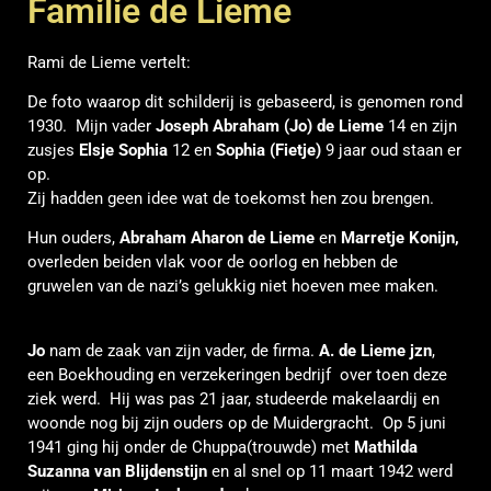
Familie de Lieme
Rami de Lieme vertelt:
De foto waarop dit schilderij is gebaseerd, is genomen rond
1930. Mijn vader
Joseph Abraham (Jo) de Lieme
14 en zijn
zusjes
Elsje Sophia
12 en
Sophia (Fietje)
9 jaar oud staan er
op.
Zij hadden geen idee wat de toekomst hen zou brengen.
Hun ouders,
Abraham Aharon de Lieme
en
Marretje Konijn,
overleden beiden vlak voor de oorlog en hebben de
gruwelen van de nazi’s gelukkig niet hoeven mee maken.
Jo
nam de zaak van zijn vader, de firma.
A. de Lieme
jzn
,
een Boekhouding en verzekeringen bedrijf over toen deze
ziek werd. Hij was pas 21 jaar, studeerde makelaardij en
woonde nog bij zijn ouders op de Muidergracht. Op 5 juni
1941 ging hij onder de Chuppa(trouwde) met
Mathilda
Suzanna van Blijdenstijn
en al snel op 11 maart 1942 werd