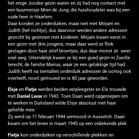
het enige Joodse gezin waren en zij had nog contact met
een buurmeisje Mien de Jong, die huishoudster was bij een
oude heer in Haarlem.
Daar konden ze onderduiken, maar niet met Mirjam en
Judith (het nichtje), dus daarvoor werden andere adressen
gezocht bij gezinnen met kinderen. Mirjam kwam eerst in
een gezin met drie jongens, maar daar werd ze flink
geslagen door haar stief broertjes, dus daar moest ze weer
snel weg. Uiteindelijk kwam ze bij een goed gezin in Zwolle
terecht, de familie Marius, waar ze een gelukkige tijd had.
Judith heeft na tientallen onderduik adressen de oorlog ook
overleeft, nooit getrouwd en is 80 jaar geworden.
Elsje
en
Fietje
werden beiden verpleegster en Els trouwde
met
Daniel Leuw
in 1943. Toen Daan werd opgeroepen om
te werken in Duitsland wilde Elsje absoluut met haar
geliefde mee.
Zij werd op 11 februari 1944 vermoord in Auswitch. Daan
kwam om het leven in maart 1945 op een onbekende plek.
Fietje
kon onderduiken op verschillende plekken en