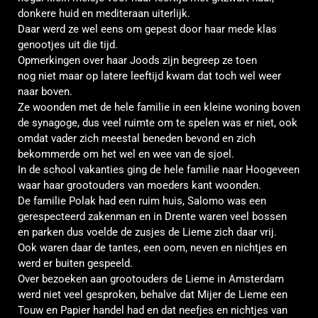
donkere huid en
mediteraan
uiterlijk.
Daar werd ze wel eens om gepest door haar mede klas
genootjes uit die tijd.
Opmerkingen over haar Joods zijn begreep ze toen
nog
niet
maar op latere leeftijd kwam dat toch wel weer
naar boven.
Ze woonden met de hele familie in een kleine woning boven
de synagoge, dus veel ruimte om te spelen was er niet, ook
omdat vader zich meestal beneden bevond en zich
bekommerde om het wel en wee van de sjoel.
In de school vakanties ging de hele familie naar Hoogeveen
waar haar grootouders van moeders kant woonden.
De familie Polak had een ruim huis, Salomo was een
gerespecteerd zakenman en in Drente waren veel bossen
en
parken
dus voelde de zusjes de Lieme zich daar vrij.
Ook waren daar de tantes, een oom, neven en nichtjes en
werd er buiten gespeeld.
Over bezoeken aan grootouders de Lieme in Amsterdam
werd niet veel gesproken, behalve dat Mijer de Lieme een
Touw en Papier handel had en dat neefjes en nichtjes van